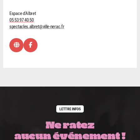
Espace d'Albret
05 53 97 40 50
spectacles.albret@ville-nerac.fr
LETTRE INFOS
Ne ratez
aucun événement !