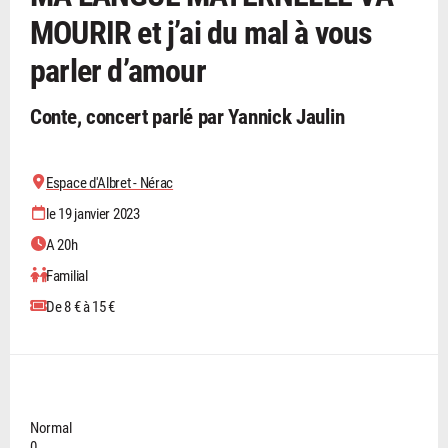
MOURIR et j’ai du mal à vous
parler d’amour
Conte, concert parlé par Yannick Jaulin
Espace d'Albret - Nérac
le 19 janvier 2023
A 20h
Familial
De 8 € à 15 €
Normal
0