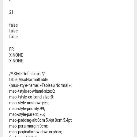
21
false
false
false
FR
X-NONE
X-NONE
/* Style Definitions */
table.MsoNormalTable
{mso-style-name: »Tableau Normal »;
mso-tstyle-rowband-size:0;
mso-tstyle-colband-size:0;
mso-style-noshow:yes;
mso-style-priority:99;
mso-style-parent: » »;
mso-padding-alt:0cm 5.4pt 0cm 5.4pt;
mso-para-margin:0cm;
mso-pagination:widow-orphan;