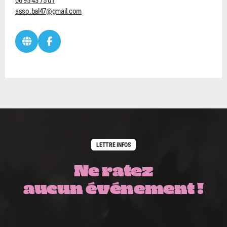
06 95 43 75 01
asso.bal47@gmail.com
LETTRE INFOS
Ne ratez
aucun événement !