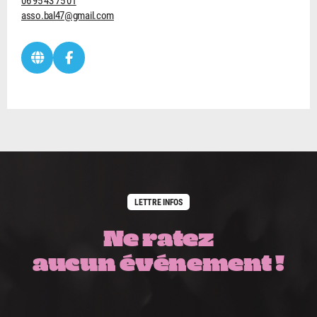
06 95 43 75 01
asso.bal47@gmail.com
LETTRE INFOS
Ne ratez
aucun événement !