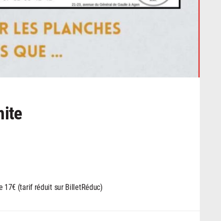
mite
e 17€ (tarif réduit sur BilletRéduc)