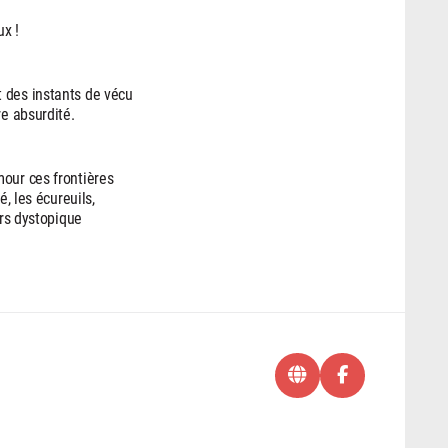
ux !
 des instants de vécu
re absurdité.
mour ces frontières
é, les écureuils,
ers dystopique