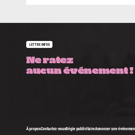
LETTRE INFOS
Ne ratez
aucun événement !
À propos
Contactez-nous
Régie publicitaire
Annoncer une événemen