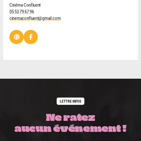
Cinéma Confluent
05 53 79 67 96
cinemaconfluent@gmail.com
LETTRE INFOS
Ne ratez
aucun événement !