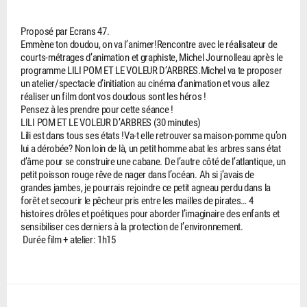
Proposé par Ecrans 47.
Emmène ton doudou, on va l’animer!Rencontre avec le réalisateur de
courts-métrages d’animation et graphiste, Michel Journolleau après le
programme LILI POM ET LE VOLEUR D’ARBRES.Michel va te proposer
un atelier/spectacle d’initiation au cinéma d’animation et vous allez
réaliser un film dont vos doudous sont les héros !
Pensez à les prendre pour cette séance !
LILI POM ET LE VOLEUR D’ARBRES (30 minutes)
Lili est dans tous ses états !Va-t elle retrouver sa maison-pomme qu’on
lui a dérobée? Non loin de là, un petit homme abat les arbres sans état
d’âme pour se construire une cabane. De l’autre côté de l’atlantique, un
petit poisson rouge rêve de nager dans l’océan. Ah si j’avais de
grandes jambes, je pourrais rejoindre ce petit agneau perdu dans la
forêt et secourir le pêcheur pris entre les mailles de pirates… 4
histoires drôles et poétiques pour aborder l’imaginaire des enfants et
sensibiliser ces derniers à la protection de l’environnement.
Durée film + atelier: 1h15