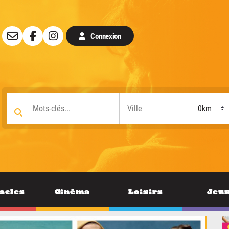
Connexion
acles
Cinéma
Loisirs
Jeu