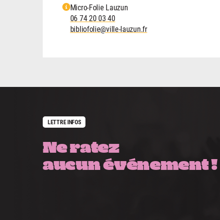
Micro-Folie Lauzun
06 74 20 03 40
bibliofolie@ville-lauzun.fr
LETTRE INFOS
Ne ratez
aucun événement !