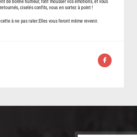
ent de bonne humeur, font mousser vos émotions, et vous
etournés, ciselés confits, vous en sortez à point !
ecette à ne pas rater.Elles vous feront même revenir.