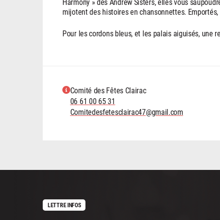
Harmony » des Andrew Sisters, elles vous saupoudr
mijotent des histoires en chansonnettes. Emportés, r
Pour les cordons bleus, et les palais aiguisés, une r
Comité des Fêtes Clairac
06 61 00 65 31
Comitedesfetesclairac47@gmail.com
LETTRE INFOS