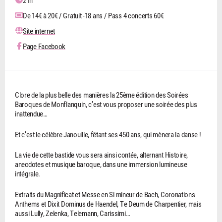
21h
De 14€ à 20€ / Gratuit -18 ans / Pass 4 concerts 60€
Site internet
Page Facebook
Clore de la plus belle des manières la 25ème édition des Soirées
Baroques de Monflanquin, c’est vous proposer une soirée des plus
inattendue…
Et c’est le célèbre Janouille, fêtant ses 450 ans, qui mènera la danse !
La vie de cette bastide vous sera ainsi contée, alternant Histoire,
anecdotes et musique baroque, dans une immersion lumineuse
intégrale.
Extraits du Magnificat et Messe en Si mineur de Bach, Coronations
Anthems et Dixit Dominus de Haendel, Te Deum de Charpentier, mais
aussi Lully, Zelenka, Telemann, Carissimi…