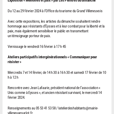
Exposition « Mémoires et paix » par Les Peintres du dimanche
Du 12 au 29 février 2024 à l’Office du tourisme du Grand Villeneuvois
Avec cette expositions, les artistes du dimanche souhaitent rendre
hommage aux résistants d’Eysses et à leur combat pour la liberté et la
paix, mais également sensibiliser le public en transmettant
un témoignage porteur de paix.
Vernissage le vendredi 16 février à 17 h 45
Ateliers participatifs intergénérationnels « Communiquer pour
résister »
Mercredis 7 et 14 février, de 14 h 30 à 16 h 30 et samedi 17 février de 10
h à 12 h
Rencontre avec Jean Lafaurie, président national de l’association «
Unis comme à Eysses », et ancien résistant survivant, le mercredi 14
février 2024.
Renseignements au 05 53 41 53 58 / latelierdeshabitants@mairie-
villeneuvesurlot.fr