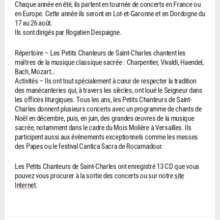
Chaque année en été, ils partent en tournée de concerts en France ou
en Europe. Cette année ils seront en Lot-et-Garonne et en Dordogne du
17 au 26 août.
Ils sont dirigés par Rogatien Despaigne.
Répertoire – Les Petits Chanteurs de Saint-Charles chantent les
maîtres de la musique classique sacrée : Charpentier, Vivaldi, Haendel,
Bach, Mozart…
Activités – Ils ont tout spécialement à cœur de respecter la tradition
des manécanteries qui, à travers les siècles, ont loué le Seigneur dans
les offices liturgiques. Tous les ans, les Petits Chanteurs de Saint-
Charles donnent plusieurs concerts avec un programme de chants de
Noël en décembre, puis, en juin, des grandes œuvres de la musique
sacrée, notamment dans le cadre du Mois Molière à Versailles. Ils
participent aussi aux évènements exceptionnels comme les messes
des Papes ou le festival Cantica Sacra de Rocamadour.
Les Petits Chanteurs de Saint-Charles ont enregistré 13 CD que vous
pouvez vous procurer à la sortie des concerts ou sur notre
site
Internet
.