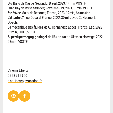
Big Bang
de Carlos Segundo, Brésil, 2023, 14min, VOSTF
Crab Day
de Ross Stringer; Royaume-Uni, 2023, 11min, VOSTF
Éte 96
de Mathilde Bédouet; France, 2023, 12min, Animation
L’attente
d’Alice Douard; France, 2022, 30 min, avec C. Hesme, L.
Dosch,
La mécanique des fluides
de G. Hernández López; France, Esp, 2022
,39min , DOC , VOSTF
Superdupermegagigasingel
de Håkon Anton Olavsen Norvège, 2022,
28min , VOSTF
Cinéma Liberty
05 53 71 59 20
cine-liberty@wanadoo.fr