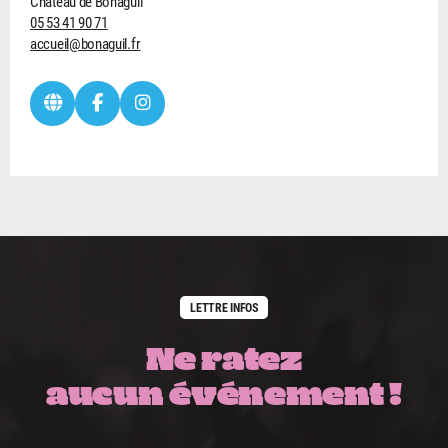
Château de Bonaguil
05 53 41 90 71
accueil@bonaguil.fr
LETTRE INFOS
Ne ratez
aucun événement !