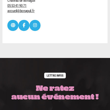
Château de Bonaguil
05 53 41 90 71
accueil@bonaguil.fr
LETTRE INFOS
Ne ratez
aucun événement !