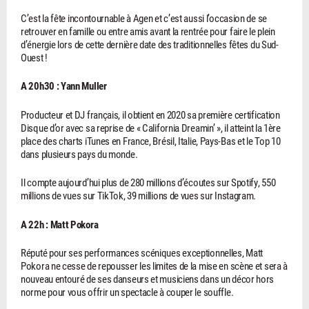
C’est la fête incontournable à Agen et c’est aussi l’occasion de se
retrouver en famille ou entre amis avant la rentrée pour faire le plein
d’énergie lors de cette dernière date des traditionnelles fêtes du Sud-
Ouest !
A 20h30 : Yann Muller
Producteur et DJ français, il obtient en 2020 sa première certification
Disque d’or avec sa reprise de « California Dreamin’ », il atteint la 1ère
place des charts iTunes en France, Brésil, Italie, Pays-Bas et le Top 10
dans plusieurs pays du monde.
Il compte aujourd’hui plus de 280 millions d’écoutes sur Spotify, 550
millions de vues sur TikTok, 39 millions de vues sur Instagram.
A 22h : Matt Pokora
Réputé pour ses performances scéniques exceptionnelles, Matt
Pokora ne cesse de repousser les limites de la mise en scène et sera à
nouveau entouré de ses danseurs et musiciens dans un décor hors
norme pour vous offrir un spectacle à couper le souffle.