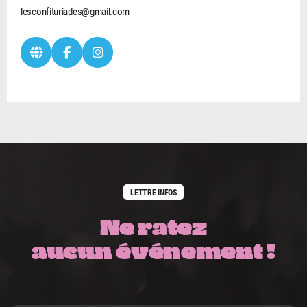
lesconfituriades@gmail.com
LETTRE INFOS
Ne ratez
aucun événement !