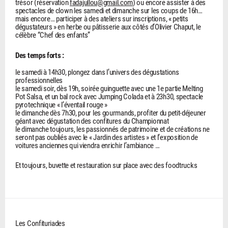
trésor (réservation
fadajullou@gmail.com
) ou encore assister à des
spectacles de clown les samedi et dimanche sur les coups de 16h…
mais encore… participer à des ateliers sur inscriptions, « petits
dégustateurs » en herbe ou pâtisserie aux côtés d’Olivier Chaput, le
célèbre “Chef des enfants”
Des temps forts :
le samedi à 14h30, plongez dans l’univers des dégustations
professionnelles
le samedi soir, dès 19h, soirée guinguette avec une 1e partie Melting
Pot Salsa, et un bal rock avec Jumping Colada et à 23h30, spectacle
pyrotechnique « l’éventail rouge »
le dimanche dès 7h30, pour les gourmands, profiter du petit-déjeuner
géant avec dégustation des confitures du Championnat
le dimanche toujours, les passionnés de patrimoine et de créations ne
seront pas oubliés avec le « Jardin des artistes » et l’exposition de
voitures anciennes qui viendra enrichir l’ambiance …
Et toujours, buvette et restauration sur place avec des foodtrucks
Les Confituriades