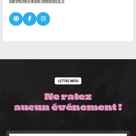
patrimoine@grand-villeneuvois.fr
LETTRE INFOS
Ne ratez
aucun événement !