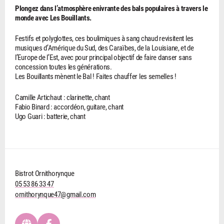
Plongez dans l’atmosphère enivrante des bals populaires à travers le
monde avec Les Bouillants.
Festifs et polyglottes, ces boulimiques à sang chaud revisitent les
musiques d’Amérique du Sud, des Caraïbes, de la Louisiane, et de
l’Europe de l’Est, avec pour principal objectif de faire danser sans
concession toutes les générations.
Les Bouillants mènent le Bal ! Faites chauffer les semelles !
Camille Artichaut : clarinette, chant
Fabio Binard : accordéon, guitare, chant
Ugo Guari : batterie, chant
Bistrot Ornithorynque
05 53 86 33 47
ornithorynque47@gmail.com