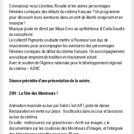
Connaissez-vous Léontine, Rosalie et les autres personnages
féminins comiques des débuts du cinéma français ? Un programme
pour découvrir leurs aventures dans un vent de liberté revigorant et en
musique !
Musique jouée en direct par Maya Cros au synthétiseur & Carla Gaudre
au saxophone.
Le collectif Pigments souhaite mettre à l’honneur son duo de
musiciennes pour accompagner les aventures des personnages
féminins comiques du début du cinéma français. Un accompagnement
acoustique empreint de tradition et résolument actuel.
Avec le soutien de l’Agence nationale pour le développement régional
du cinéma – ADRC
Séance précédée d’une présentation de la soirée.
20H : La fête des Montreurs !
Animation musicale au bar par Salut c’est Alf !, piste de danse.
Restauration en vente sur place : foodtrucks dans la cour et boissons
au bar du cinéma.
En salle : redécouvrez sur grand écran « Arrêt sur images », le
documentaire sur les coulisses des Montreurs d’Images, et l’intégrale
des témoignages récoltés pour nos 30 ans.