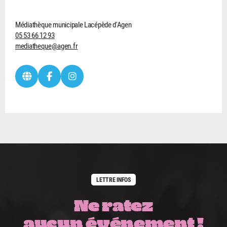
Médiathèque municipale Lacépède d'Agen
05 53 66 12 93
mediatheque@agen.fr
LETTRE INFOS
Ne ratez
aucun événement !