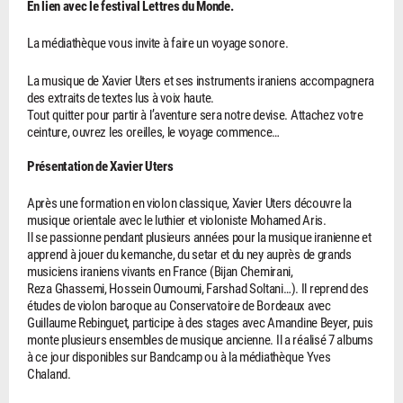
En lien avec le festival Lettres du Monde.
La médiathèque vous invite à faire un voyage sonore.
La musique de Xavier Uters et ses instruments iraniens accompagnera
des extraits de textes lus à voix haute.
Tout quitter pour partir à l’aventure sera notre devise. Attachez votre
ceinture, ouvrez les oreilles, le voyage commence…
Présentation de Xavier Uters
Après une formation en violon classique, Xavier Uters découvre la
musique orientale avec le luthier et violoniste Mohamed Aris.
Il se passionne pendant plusieurs années pour la musique iranienne et
apprend à jouer du kemanche, du setar et du ney auprès de grands
musiciens iraniens vivants en France (Bijan Chemirani,
Reza Ghassemi, Hossein Oumoumi, Farshad Soltani…). Il reprend des
études de violon baroque au Conservatoire de Bordeaux avec
Guillaume Rebinguet, participe à des stages avec Amandine Beyer, puis
monte plusieurs ensembles de musique ancienne. Il a réalisé 7 albums
à ce jour disponibles sur Bandcamp ou à la médiathèque Yves
Chaland.