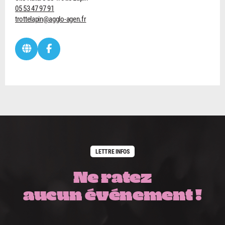
05 53 47 97 91
trottelapin@agglo-agen.fr
LETTRE INFOS
Ne ratez
aucun événement !