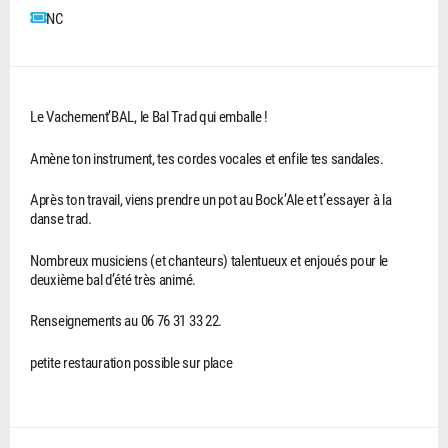
NC
Le Vachement’BAL, le Bal Trad qui emballe !
Amène ton instrument, tes cordes vocales et enfile tes sandales.
Après ton travail, viens prendre un pot au Bock’Ale et t’essayer à la
danse trad.
Nombreux musiciens (et chanteurs) talentueux et enjoués pour le
deuxième bal d’été très animé.
Renseignements au 06 76 31 33 22.
petite restauration possible sur place