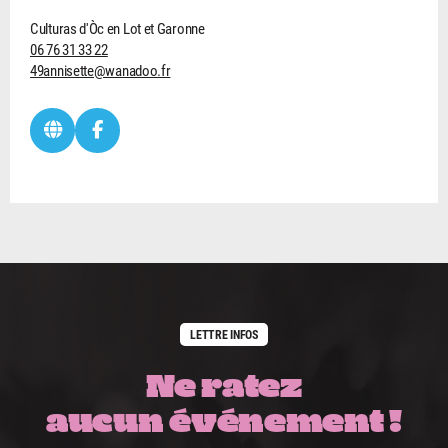
Culturas d'Òc en Lot et Garonne
06 76 31 33 22
49annisette@wanadoo.fr
LETTRE INFOS
Ne ratez
aucun événement !