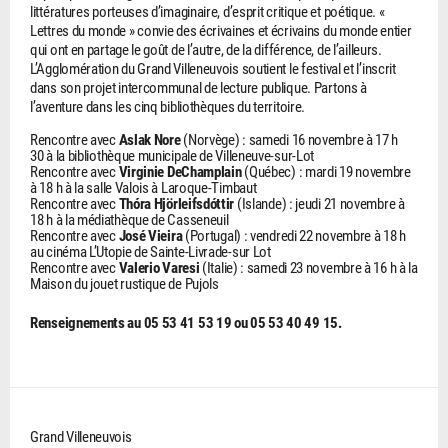
littératures porteuses d’imaginaire, d’esprit critique et poétique. «
Lettres du monde » convie des écrivaines et écrivains du monde entier
qui ont en partage le goût de l’autre, de la différence, de l’ailleurs.
L’Agglomération du Grand Villeneuvois soutient le festival et l’inscrit
dans son projet intercommunal de lecture publique. Partons à
l’aventure dans les cinq bibliothèques du territoire.
Rencontre avec
Aslak Nore
(Norvège) : samedi 16 novembre à 17 h
30 à la bibliothèque municipale de Villeneuve-sur-Lot
Rencontre avec
Virginie DeChamplain
(Québec) : mardi 19 novembre
à 18 h à la salle Valois à Laroque-Timbaut
Rencontre avec
Thóra Hjörleifsdóttir
(Islande) : jeudi 21 novembre à
18 h à la médiathèque de Casseneuil
Rencontre avec
José Vieira
(Portugal) : vendredi 22 novembre à 18 h
au cinéma L’Utopie de Sainte-Livrade-sur Lot
Rencontre avec
Valerio Varesi
(Italie) : samedi 23 novembre à 16 h à la
Maison du jouet rustique de Pujols
Renseignements au 05 53 41 53 19 ou 05 53 40 49 15.
Grand Villeneuvois