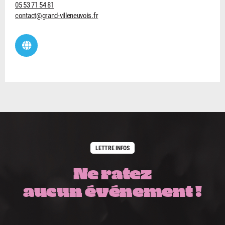
05 53 71 54 81
contact@grand-villeneuvois.fr
LETTRE INFOS
Ne ratez
aucun événement !