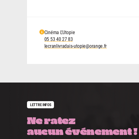
Cinéma L'Utopie
05 53 40 27 83
lecranlivradais-utopie@orange.fr
LETTRE INFOS
Ne ratez
aucun événement !