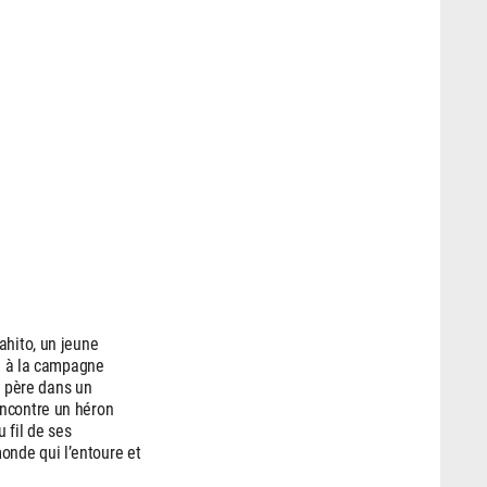
ahito, un jeune
re à la campagne
on père dans un
encontre un héron
u fil de ses
nde qui l’entoure et