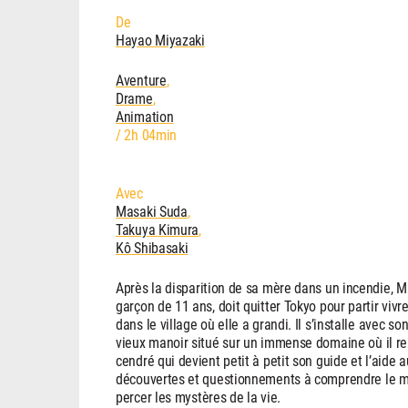
De
Hayao Miyazaki
Aventure
,
Drame
,
Animation
/ 2h 04min
Avec
Masaki Suda
,
Takuya Kimura
,
Kô Shibasaki
Après la disparition de sa mère dans un incendie, M
garçon de 11 ans, doit quitter Tokyo pour partir viv
dans le village où elle a grandi. Il s’installe avec s
vieux manoir situé sur un immense domaine où il r
cendré qui devient petit à petit son guide et l’aide a
découvertes et questionnements à comprendre le mo
percer les mystères de la vie.