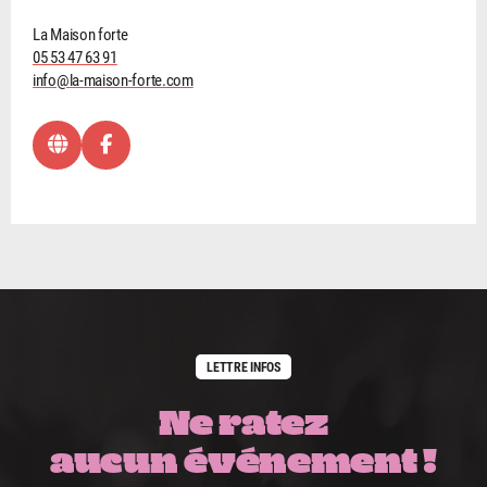
La Maison forte
05 53 47 63 91
info@la-maison-forte.com
LETTRE INFOS
Ne ratez
aucun événement !