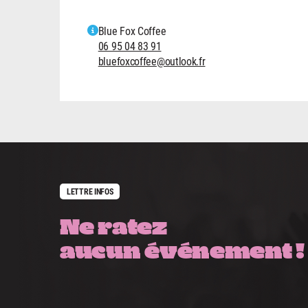
Blue Fox Coffee
06 95 04 83 91
bluefoxcoffee@outlook.fr
LETTRE INFOS
Ne ratez
aucun événement !