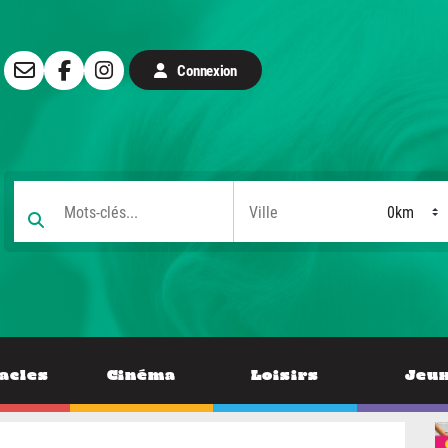
Connexion
acles
Cinéma
Loisirs
Jeu