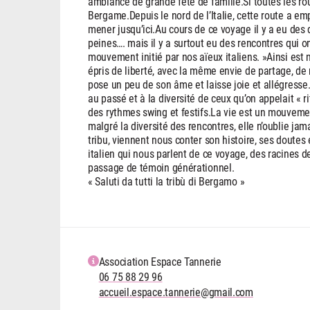
ambiance de grande fête de famille.Si toutes les ro
Bergame.Depuis le nord de l’Italie, cette route a 
mener jusqu’ici.Au cours de ce voyage il y a eu des d
peines…. mais il y a surtout eu des rencontres qui o
mouvement initié par nos aïeux italiens. »Ainsi est
épris de liberté, avec la même envie de partage, de 
pose un peu de son âme et laisse joie et allégresse
au passé et à la diversité de ceux qu’on appelait « rit
des rythmes swing et festifs.La vie est un mouvemen
malgré la diversité des rencontres, elle n’oublie jama
tribu, viennent nous conter son histoire, ses doutes
italien qui nous parlent de ce voyage, des racines 
passage de témoin générationnel.
« Saluti da tutti la tribù di Bergamo »
Association Espace Tannerie
06 75 88 29 96
accueil.espace.tannerie@gmail.com