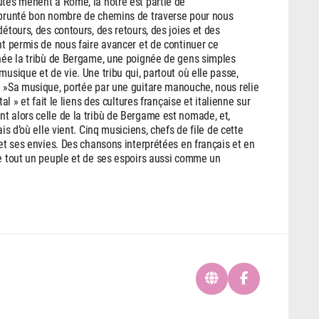
utes mènent à Rome, la nôtre est partie de
emprunté bon nombre de chemins de traverse pour nous
étours, des contours, des retours, des joies et des
nt permis de nous faire avancer et de continuer ce
 née la tribù de Bergame, une poignée de gens simples
musique et de vie. Une tribu qui, partout où elle passe,
. »Sa musique, portée par une guitare manouche, nous relie
al » et fait le liens des cultures française et italienne sur
t alors celle de la tribù de Bergame est nomade, et,
is d’où elle vient. Cinq musiciens, chefs de file de cette
 et ses envies. Des chansons interprétées en français et en
de tout un peuple et de ses espoirs aussi comme un