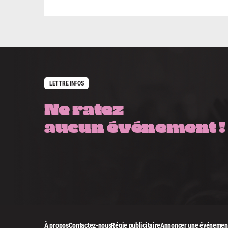
LETTRE INFOS
Ne ratez
aucun événement !
À propos
Contactez-nous
Régie publicitaire
Annoncer une événemen