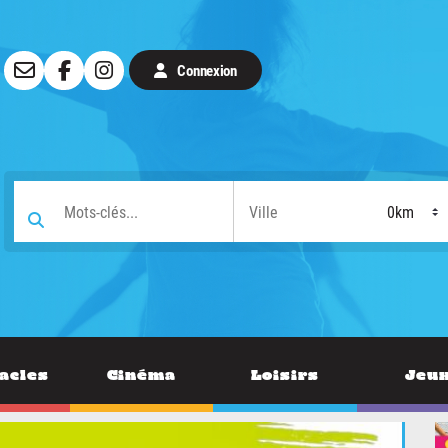
Connexion
acles
Cinéma
Loisirs
Jeu