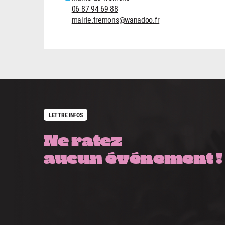
06 87 94 69 88
mairie.tremons@wanadoo.fr
LETTRE INFOS
Ne ratez
aucun événement !