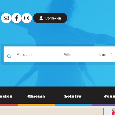
Connexion
acles
Cinéma
Loisirs
Jeu