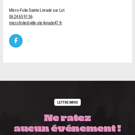
Micro-Folie Sainte Livrade sur Lot
06 24 65 91 56
microfolie@ville-ste-livrade47.fr
LETTRE INFOS
Ne ratez
aucun événement !