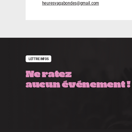
heuresvagabondes@gmail.com
LETTRE INFOS
Ne ratez
aucun événement !