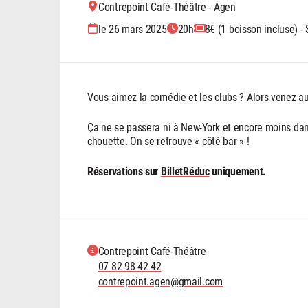
Contrepoint Café-Théâtre - Agen
le 26 mars 2025
20h
8€ (1 boisson incluse) -
Vous aimez la comédie et les clubs ? Alors venez a
Ça ne se passera ni à New-York et encore moins d
chouette. On se retrouve « côté bar » !
Réservations sur
BilletRéduc
uniquement.
Contrepoint Café-Théâtre
07 82 98 42 42
contrepoint.agen@gmail.com