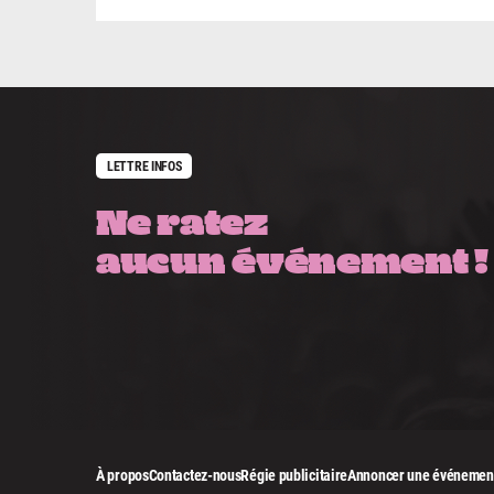
LETTRE INFOS
Ne ratez
aucun événement !
À propos
Contactez-nous
Régie publicitaire
Annoncer une événemen