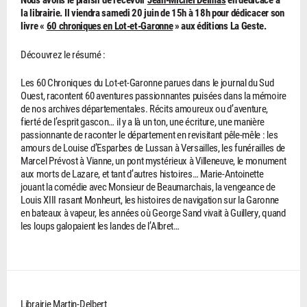
la librairie. Il viendra samedi 20 juin de 15h à 18h pour dédicacer son
livre «
60 chroniques en Lot-et-Garonne
» aux éditions La Geste.
Découvrez le résumé :
Les 60 Chroniques du Lot-et-Garonne parues dans le journal du Sud
Ouest, racontent 60 aventures passionnantes puisées dans la mémoire
de nos archives départementales. Récits amoureux ou d’aventure,
fierté de l’esprit gascon… il y a là un ton, une écriture, une manière
passionnante de raconter le département en revisitant pêle-mêle : les
amours de Louise d’Esparbes de Lussan à Versailles, les funérailles de
Marcel Prévost à Vianne, un pont mystérieux à Villeneuve, le monument
aux morts de Lazare, et tant d’autres histoires… Marie-Antoinette
jouant la comédie avec Monsieur de Beaumarchais, la vengeance de
Louis XIII rasant Monheurt, les histoires de navigation sur la Garonne
en bateaux à vapeur, les années où George Sand vivait à Guillery, quand
les loups galopaient les landes de l’Albret…
Librairie Martin-Delbert