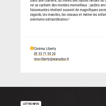
Dans une clairière, au milieu des hautes herbes ou 
roi se cachent des mondes merveilleux : jardins env
foisonnantes révèlent souvent de magnifiques secre
regards, les insectes, les oiseaux et même les enfan
aventures extraordinaires !
Cinéma Liberty
05 53 71 59 20
cine-liberty@wanadoo.fr
LETTRE INFOS