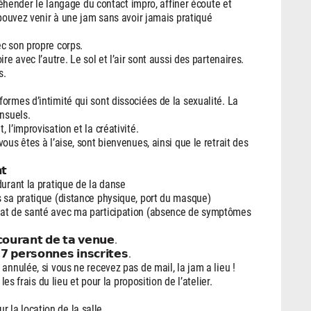
préhender le langage du contact impro, affiner écoute et
 pouvez venir à une jam sans avoir jamais pratiqué
c son propre corps.
re avec l’autre. Le sol et l’air sont aussi des partenaires.
s.
ormes d’intimité qui sont dissociées de la sexualité. La
ensuels.
l’improvisation et la créativité.
ous êtes à l’aise, sont bienvenues, ainsi que le retrait des
𝘁
durant la pratique de la danse
s sa pratique (distance physique, port du masque)
tat de santé avec ma participation (absence de symptômes
𝗼𝘂𝗿𝗮𝗻𝘁 𝗱𝗲 𝘁𝗮 𝘃𝗲𝗻𝘂𝗲.
 𝗽𝗲𝗿𝘀𝗼𝗻𝗻𝗲𝘀 𝗶𝗻𝘀𝗰𝗿𝗶𝘁𝗲𝘀.
annulée, si vous ne recevez pas de mail, la jam a lieu !
les frais du lieu et pour la proposition de l’atelier.
la location de la salle.