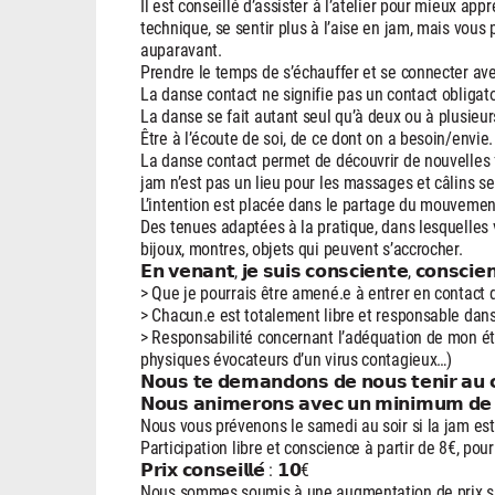
Il est conseillé d’assister à l’atelier pour mieux ap
technique, se sentir plus à l’aise en jam, mais vous
auparavant.
Prendre le temps de s’échauffer et se connecter ave
La danse contact ne signifie pas un contact obligatoi
La danse se fait autant seul qu’à deux ou à plusieur
Être à l’écoute de soi, de ce dont on a besoin/envie.
La danse contact permet de découvrir de nouvelles f
jam n’est pas un lieu pour les massages et câlins s
L’intention est placée dans le partage du mouvement, 
Des tenues adaptées à la pratique, dans lesquelles v
bijoux, montres, objets qui peuvent s’accrocher.
𝗘𝗻 𝘃𝗲𝗻𝗮𝗻𝘁, 𝗷𝗲 𝘀𝘂𝗶𝘀 𝗰𝗼𝗻𝘀𝗰𝗶𝗲𝗻𝘁𝗲, 𝗰𝗼𝗻𝘀𝗰𝗶𝗲
> Que je pourrais être amené.e à entrer en contact 
> Chacun.e est totalement libre et responsable dan
> Responsabilité concernant l’adéquation de mon é
physiques évocateurs d’un virus contagieux…)
𝗡𝗼𝘂𝘀 𝘁𝗲 𝗱𝗲𝗺𝗮𝗻𝗱𝗼𝗻𝘀 𝗱𝗲 𝗻𝗼𝘂𝘀 𝘁𝗲𝗻𝗶𝗿 𝗮𝘂 
𝗡𝗼𝘂𝘀 𝗮𝗻𝗶𝗺𝗲𝗿𝗼𝗻𝘀 𝗮𝘃𝗲𝗰 𝘂𝗻 𝗺𝗶𝗻𝗶𝗺𝘂𝗺 𝗱𝗲 𝟳
Nous vous prévenons le samedi au soir si la jam est 
Participation libre et conscience à partir de 8€, pour 
𝗣𝗿𝗶𝘅 𝗰𝗼𝗻𝘀𝗲𝗶𝗹𝗹𝗲́ : 𝟭𝟬€
Nous sommes soumis à une augmentation de prix sur 