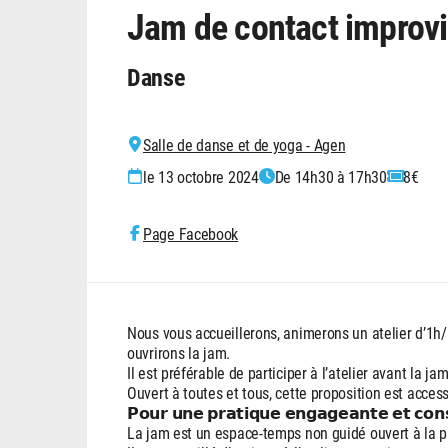
Jam de contact improvi
Danse
Salle de danse et de yoga - Agen
le 13 octobre 2024
De 14h30 à 17h30
8€
Page Facebook
Nous vous accueillerons, animerons un atelier d’1
ouvrirons la jam.
Il est préférable de participer à l’atelier avant la j
Ouvert à toutes et tous, cette proposition est access
𝗣𝗼𝘂𝗿 𝘂𝗻𝗲 𝗽𝗿𝗮𝘁𝗶𝗾𝘂𝗲 𝗲𝗻𝗴𝗮𝗴𝗲𝗮𝗻𝘁𝗲 𝗲𝘁 𝗰𝗼𝗻𝘀
La jam est un espace-temps non guidé ouvert à la p