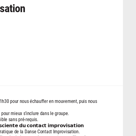
sation
h/1h30 pour nous échauffer en mouvement, puis nous
am pour mieux s’inclure dans le groupe.
ible sans pré-requis.
𝗰𝗶𝗲𝗻𝘁𝗲 𝗱𝘂 𝗰𝗼𝗻𝘁𝗮𝗰𝘁 𝗶𝗺𝗽𝗿𝗼𝘃𝗶𝘀𝗮𝘁𝗶𝗼𝗻
ratique de la Danse Contact Improvisation.