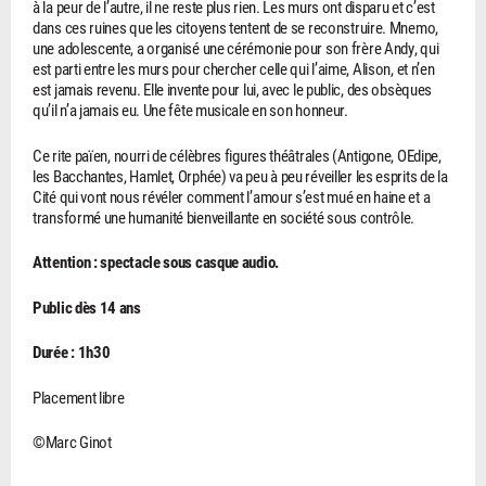
à la peur de l’autre, il ne reste plus rien. Les murs ont disparu et c’est
dans ces ruines que les citoyens tentent de se reconstruire. Mnemo,
une adolescente, a organisé une cérémonie pour son frère Andy, qui
est parti entre les murs pour chercher celle qui l’aime, Alison, et n’en
est jamais revenu. Elle invente pour lui, avec le public, des obsèques
qu’il n’a jamais eu. Une fête musicale en son honneur.
Ce rite païen, nourri de célèbres figures théâtrales (Antigone, OEdipe,
les Bacchantes, Hamlet, Orphée) va peu à peu réveiller les esprits de la
Cité qui vont nous révéler comment l’amour s’est mué en haine et a
transformé une humanité bienveillante en société sous contrôle.
Attention : spectacle sous casque audio.
Public dès 14 ans
Durée : 1h30
Placement libre
©Marc Ginot