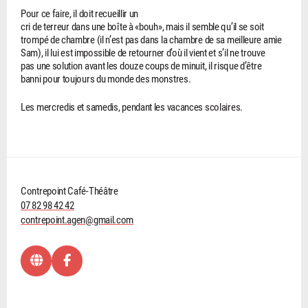
Pour ce faire, il doit recueillir un
cri de terreur dans une boîte à «bouh», mais il semble qu’il se soit
trompé de chambre (il n’est pas dans la chambre de sa meilleure amie
Sam), il lui est impossible de retourner d’où il vient et s’il ne trouve
pas une solution avant les douze coups de minuit, il risque d’être
banni pour toujours du monde des monstres.
Les mercredis et samedis, pendant les vacances scolaires.
Contrepoint Café-Théâtre
07 82 98 42 42
contrepoint.agen@gmail.com