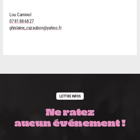
Lou Caminol
07 81 88 68 27
ghislaine_cazaubon@yahoo.fr
LETTRE INFOS
Ne ratez
aucun événement !