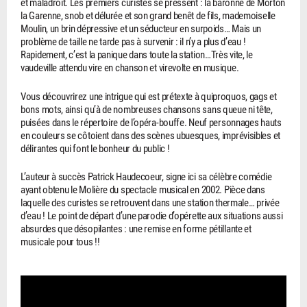
et maladroit. Les premiers curistes se pressent : la baronne de Morton
la Garenne, snob et délurée et son grand benêt de fils, mademoiselle
Moulin, un brin dépressive et un séducteur en surpoids… Mais un
problème de taille ne tarde pas à survenir : il n’y a plus d’eau !
Rapidement, c’est la panique dans toute la station…Très vite, le
vaudeville attendu vire en chanson et virevolte en musique.
Vous découvrirez une intrigue qui est prétexte à quiproquos, gags et
bons mots, ainsi qu’à de nombreuses chansons sans queue ni tête,
puisées dans le répertoire de l’opéra-bouffe. Neuf personnages hauts
en couleurs se côtoient dans des scènes ubuesques, imprévisibles et
délirantes qui font le bonheur du public !
L’auteur à succès Patrick Haudecoeur, signe ici sa célèbre comédie
ayant obtenu le Molière du spectacle musical en 2002. Pièce dans
laquelle des curistes se retrouvent dans une station thermale… privée
d’eau ! Le point de départ d’une parodie d’opérette aux situations aussi
absurdes que désopilantes : une remise en forme pétillante et
musicale pour tous !!