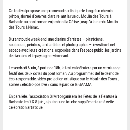
Ce festival propose une promenade artistique le long d’un chemin
piéton jalonné d’œuvres d’art, reliant la rue du Moulin des Tours à
Barbaste au pont roman enjambant la Gélise, jusqu’à la rue du Moulin
des Tours à Nérac.
Durant tout le week-end, une dizaine d’artistes – plasticiens,
sculpteurs, peintres, land-artistes et photographes – investiront cet
espace avec leurs créations, exposées dans l’espace public, les jardins
de riverains et le paysage environnant.
Le vendredi 6 juin, à partir de 18h, le festival débutera par un vernissage
festif des deux côtés du pont roman. Au programme : défilé de mode
éco-responsable, vidéo-projection artistique sur le Moulin des Tours ,
soirée « électro-positive » dans le parc de la GAAMA.
En parallèle, l’association Sil’Art organisera les Fêtes de la Peinture à
Barbaste les 7 & 8 juin , ajoutant une touche supplémentaire à cette
célébration artistique.