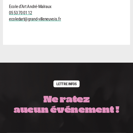
Ecole d’Art André-Malraux
05 53 70 01 12
ecoledart@grand-villeneuvois.fr
LETTRE INFOS
Ne ratez
aucun événement !