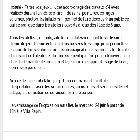
Intitulé « Faites vos jeux… », cet accrochage des travaux d’élèves
réalisés durant l’année scolaire – dessins, peintures, collages,
volumes, photos, installations – permet de faire découvrir au public ce
qui se pratique dans les ateliers ouverts à tous dès l’âge de 5 ans.
Tous les ateliers, enfants, adultes et adolescents ont travaillé sur le
thème du jeu. Thème entendu dans un sens très large pour permette à
chacun de laisser libre cours à son imagination et sa créativité : le rôle
du hasard, de l’aléatoire, du surgissement que l’on peut retrouver aussi
dans la démarche de création et le jeu comme apprentissage de la vie,
comme expérience…
Au gré de la déambulation, le public découvrira de multiples
interprétations visuelles surprenantes, amusantes et sérieuses de cet
adage, à la condition de se laisser prendre au jeu.
Le vernissage de l’exposition aura lieu le mercredi 24 juin à partir de
18h à la Villa Rapin.