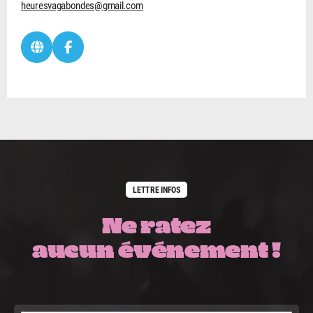
heuresvagabondes@gmail.com
LETTRE INFOS
Ne ratez
aucun événement !