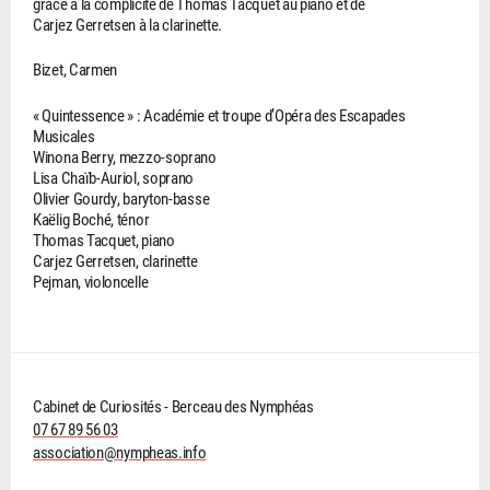
grâce à la complicité de Thomas Tacquet au piano et de
Carjez Gerretsen à la clarinette.
Bizet, Carmen
« Quintessence » : Académie et troupe d’Opéra des Escapades
Musicales
Winona Berry, mezzo-soprano
Lisa Chaïb-Auriol, soprano
Olivier Gourdy, baryton-basse
Kaëlig Boché, ténor
Thomas Tacquet, piano
Carjez Gerretsen, clarinette
Pejman, violoncelle
Cabinet de Curiosités - Berceau des Nymphéas
07 67 89 56 03
association@nympheas.info