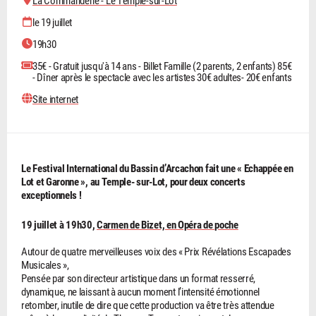
La Commanderie - Le Temple-sur-Lot
le 19 juillet
19h30
35€ - Gratuit jusqu'à 14 ans - Billet Famille (2 parents, 2 enfants) 85€
- Dîner après le spectacle avec les artistes 30€ adultes- 20€ enfants
Site internet
Le Festival International du Bassin d’Arcachon fait une « Echappée en
Lot et Garonne », au Temple- sur-Lot, pour deux concerts
exceptionnels !
19 juillet à 19h30,
Carmen de Bizet, en Opéra de poche
Autour de quatre merveilleuses voix des « Prix Révélations Escapades
Musicales »,
Pensée par son directeur artistique dans un format resserré,
dynamique, ne laissant à aucun moment l’intensité émotionnel
retomber, inutile de dire que cette production va être très attendue