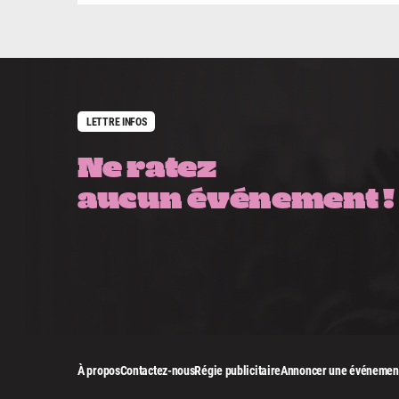
LETTRE INFOS
Ne ratez
aucun événement !
À propos
Contactez-nous
Régie publicitaire
Annoncer une événemen