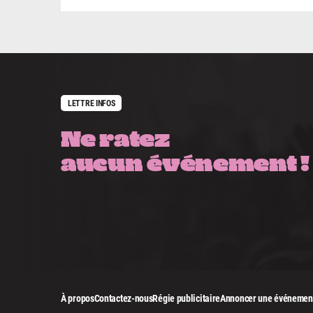
LETTRE INFOS
Ne ratez
aucun événement !
À propos
Contactez-nous
Régie publicitaire
Annoncer une événemen