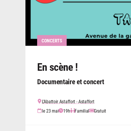
CONCERTS
En scène !
Documentaire et concert
L’Abattoir Astaffort - Astaffort
le 23 mai
19h
Familial
Gratuit