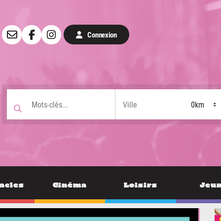
Connexion
acles
Cinéma
Loisirs
Jeu