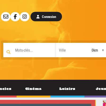
Connexion
acles
Cinéma
Loisirs
Jeu