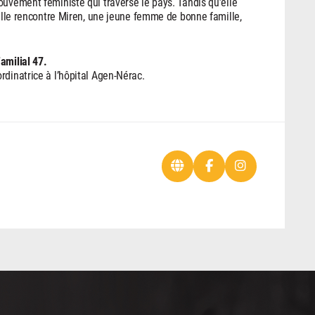
ouvement féministe qui traverse le pays. Tandis qu’elle
 elle rencontre Miren, une jeune femme de bonne famille,
amilial 47.
rdinatrice à l’hôpital Agen-Nérac.