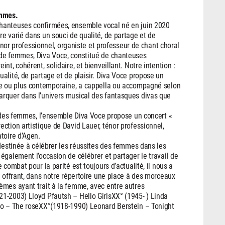
emmes.
hanteuses confirmées, ensemble vocal né en juin 2020
e varié dans un souci de qualité, de partage et de
ténor professionnel, organiste et professeur de chant choral
 de femmes, Diva Voce, constitué de chanteuses
t, cohérent, solidaire, et bienveillant. Notre intention :
alité, de partage et de plaisir. Diva Voce propose un
ne ou plus contemporaine, a cappella ou accompagné selon
rquer dans l’univers musical des fantasques divas que
s des femmes, l’ensemble Diva Voce propose un concert «
ction artistique de David Lauer, ténor professionnel,
toire d’Agen.
 destinée à célébrer les réussites des femmes dans les
également l’occasion de célébrer et partager le travail de
combat pour la parité est toujours d’actualité, il nous a
n offrant, dans notre répertoire une place à des morceaux
èmes ayant trait à la femme, avec entre autres
1-2003) Lloyd Pfautsh – Hello GirlsXX° (1945- ) Linda
ilo – The roseXX°(1918-1990) Leonard Berstein – Tonight