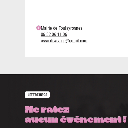
Mairie de Foulayronnes
06 52 06 11 06
asso.divavoce@gmail.com
LETTRE INFOS
Ne ratez
aucun événement !