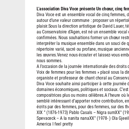
L’association Diva Voce présente Un chœur, cinq f
Diva Voce est un ensemble vocal de cinq femmes, c
autour d’une valeur commune : proposer un répertoir
plaisir.Sous la direction artistique de David Lauer, 
au Conservatoire d’Agen, est né un ensemble vocal
confirmées. Nous souhaitions former un chœur restrein
interpréter la musique ensemble dans un souci de qu
répertoire varié, sacré ou profane, musique ancien
les œuvres.Venez nous écouter et laissez-vous emba
nous sommes.
A l’occasion de la journée internationale des droit
Voix de femmes pour les femmes » placé sous la dire
organiste et professeur de chant choral au Conserva
Diva Voce souhaite ainsi participer à cette journée
domaines économiques, politiques et sociaux. C’est 
compositrices plus ou moins célèbres.A l’heure où le 
semblé intéressant d’apporter notre contribution, e
écrits par des femmes, pour des femmes, sur des th
XIX ° (1876-1973) Pablo Casals – Nigra sumXX° (192
Spevaceck – A la nanita nanaXX° (1978- ) Ola Gjee
America I feel pretty