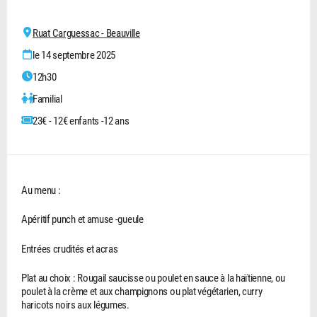
Ruat Carguessac - Beauville
le 14 septembre 2025
12h30
Familial
23€ - 12€ enfants -12 ans
Au menu :
Apéritif punch et amuse -gueule
Entrées crudités et acras
Plat au choix : Rougail saucisse ou poulet en sauce à la haïtienne, ou
poulet à la crème et aux champignons ou plat végétarien, curry
haricots noirs aux légumes.