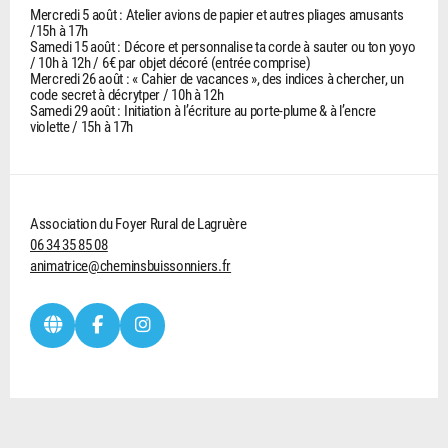
Mercredi 5 août : Atelier avions de papier et autres pliages amusants
/15h à 17h
Samedi 15 août : Décore et personnalise ta corde à sauter ou ton yoyo
/ 10h à 12h / 6€ par objet décoré (entrée comprise)
Mercredi 26 août : « Cahier de vacances », des indices à chercher, un
code secret à décrytper / 10h à 12h
Samedi 29 août : Initiation à l’écriture au porte-plume & à l’encre
violette / 15h à 17h
Association du Foyer Rural de Lagruère
06 34 35 85 08
animatrice@cheminsbuissonniers.fr