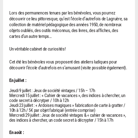
Lors des permanences tenues par les bénévoles, vous pourrez
découvrir ce lieu pittoresque, qu’est l’école d’autrefois de Lagruère, sa
collection de matériel pédagogique des années 1950, de nombreux
objets oubliés, des outils méconnus, des livres, des affiches, des
cartes d’un autre temps…
Un véritable cabinet de curiosités!
Cet été les bénévoles vous proposent des ateliers ludiques pour
découvrir l’école d’autrefois en s’amusant (visite possible également).
En juillet :
Jeudi 9 juillet : Jeux de société vintages / 15h – 17h
Mercredi 15 juillet : « Cahier de vacances », des indices à chercher, un
code secret à décrytper / 10h à 12h
Jeudi 23 juillet : « Ardoises magiques » fabrication de carte à gratter /
10h à 12h / 5€ par objet fabriqué (entrée comprise)
Mercredi 29 juillet : Jeux de société vintages & « cahier de vacances »,
des indices à chercher, un code secret à décrypter / 15h à 17h
En août :